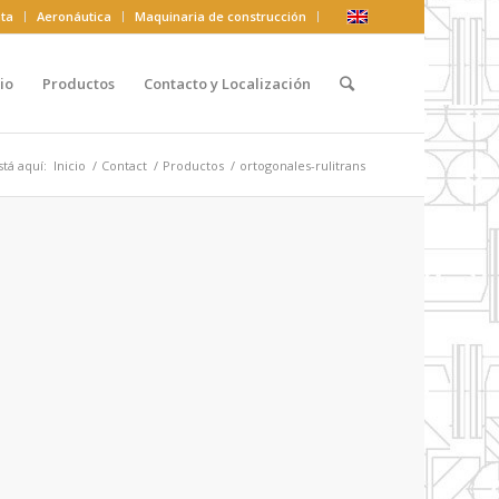
ta
Aeronáutica
Maquinaria de construcción
io
Productos
Contacto y Localización
tá aquí:
Inicio
/
Contact
/
Productos
/
ortogonales-rulitrans